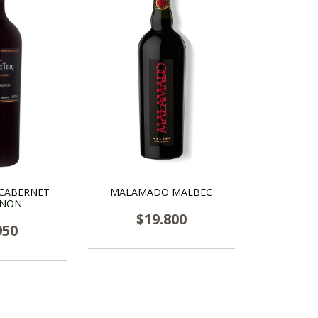
CABERNET
MALAMADO MALBEC
GNON
$19.800
950