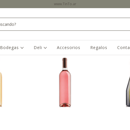
www.TinTo.ar
Bodegas
Deli
Accesorios
Regalos
Conta