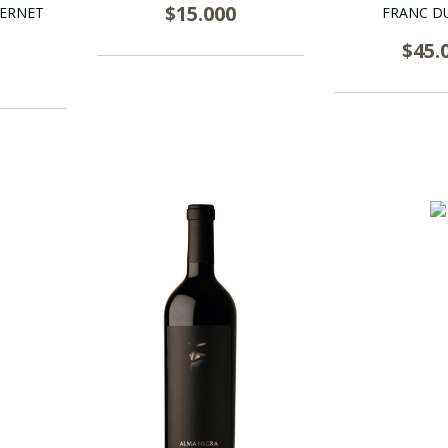
$15.000
BERNET
FRANC D
$45.