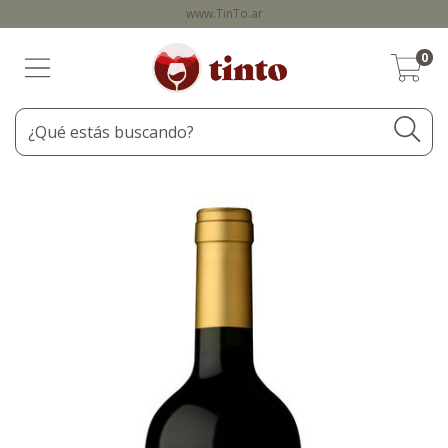
www.TinTo.ar
0