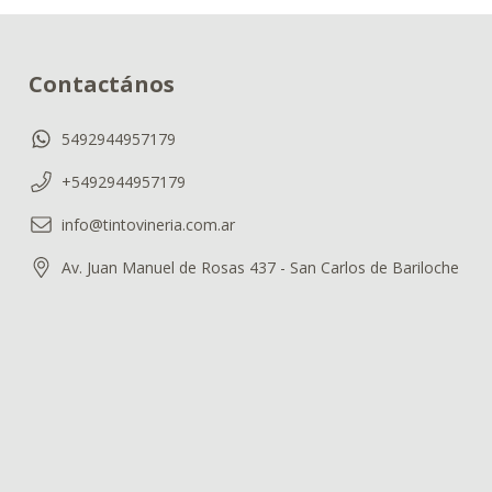
Contactános
5492944957179
+5492944957179
info@tintovineria.com.ar
Av. Juan Manuel de Rosas 437 - San Carlos de Bariloche