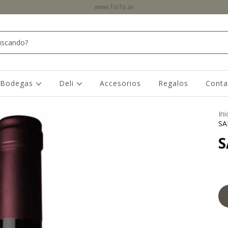
www.TinTo.ar
Bodegas
Deli
Accesorios
Regalos
Conta
Ini
SA
S