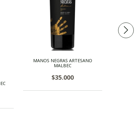
MANOS NEGRAS ARTESANO
MALBEC
TINTO NEG
$35.000
EC