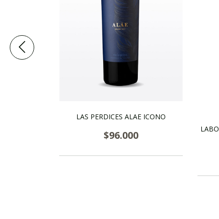
LBEC
LAS PERDICES ALAE ICONO
LABO
$96.000